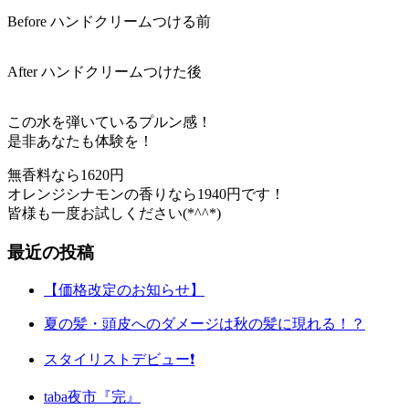
Before ハンドクリームつける前
After ハンドクリームつけた後
この水を弾いているプルン感！
是非あなたも体験を！
無香料なら1620円
オレンジシナモンの香りなら1940円です！
皆様も一度お試しください(*^^*)
最近の投稿
【価格改定のお知らせ】
夏の髪・頭皮へのダメージは秋の髪に現れる！？
スタイリストデビュー❗️
taba夜市『完』